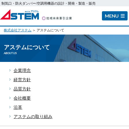
制気口・防火ダンパー/空調用機器の設計・開発・製造・販売
MENU
株式会社アステム
＞ アステムについて
アステムについて
ABOUT US
企業理念
経営方針
品質方針
会社概要
沿革
アステムの取り組み