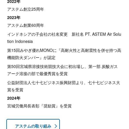
2022年
アステム創立25周年
2023年
アステム創業60周年
インドネシアの子会社の社名変更 新社名 PT. ASTEM Air Solu
tion Indonesia
第15回みやぎ優れMONOに『高耐火性と高耐震性を併せ持つ高
機能防火ダンパー』が認定
第50回宮城県溶接技術競技大会に初出場し、第一部 炭酸ガス
アーク溶接の部で最優秀賞を受賞
公益財団法人七十七ビジネス振興財団より、七十七ビジネス大
賞を受賞
2024年
宮城労働局長表彰『奨励賞』を受賞
アステムの取り組み